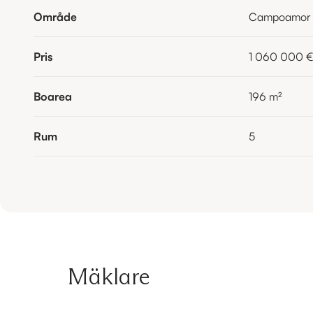
Område
Campoamor
Pris
1 060 000 €
Boarea
196
m²
Rum
5
Mäklare