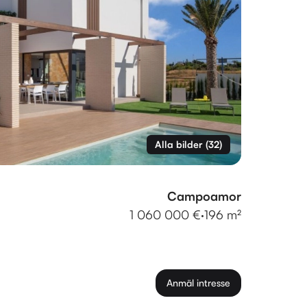
Alla bilder
(
32
)
Campoamor
1 060 000 €
·
196 m²
Anmäl intresse