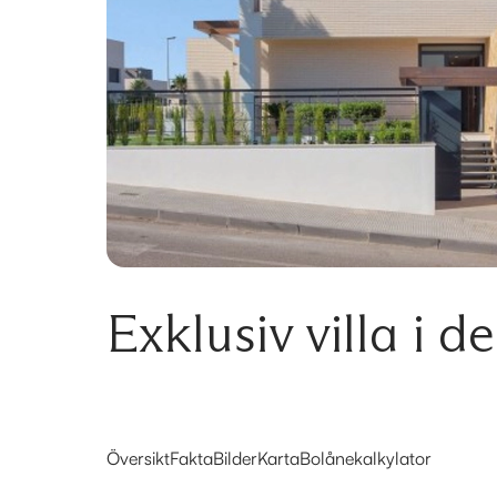
Exklusiv villa i
Översikt
Fakta
Bilder
Karta
Bolånekalkylator