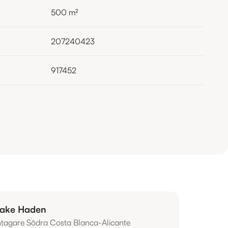
500
m²
207240423
917452
ake Haden
ntagare Södra Costa Blanca-Alicante