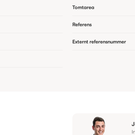
Tomtarea
Referens
Externt referensnummer
J
I