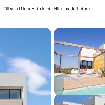
Utlandsboende till salu i Orihuel
Till salu Utland
Hitta kontor
Hitta medarbetare