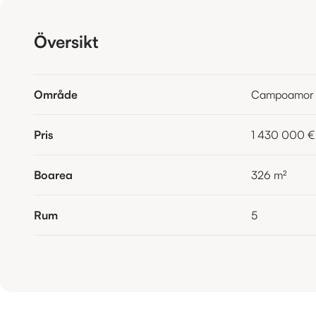
Översikt
Område
Campoamor
Pris
1 430 000 €
Boarea
326
m²
Rum
5