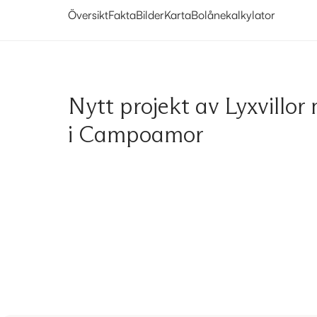
Översikt
Fakta
Bilder
Karta
Bolånekalkylator
Nytt projekt av Lyxvillor
i Campoamor