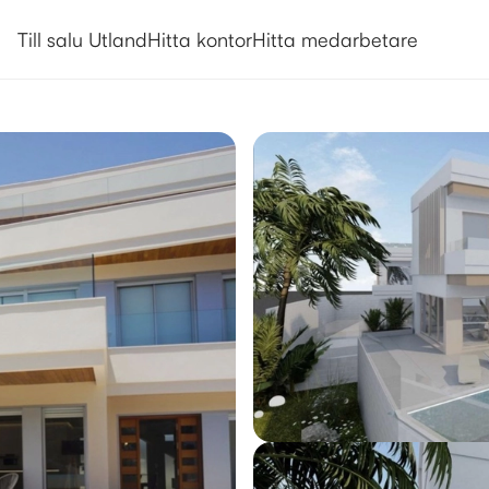
Utlandsboende till salu i Orihuel
Till salu Utland
Hitta kontor
Hitta medarbetare