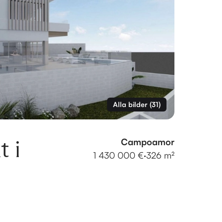
Alla bilder
(
31
)
t i
Campoamor
1 430 000 €
·
326 m²