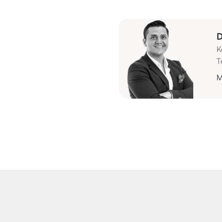
D
K
T
M