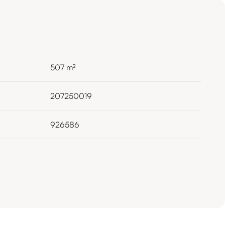
507
m²
207250019
926586