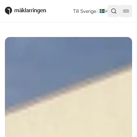
Utlandsboende till salu i Orihuel
Till Sverige