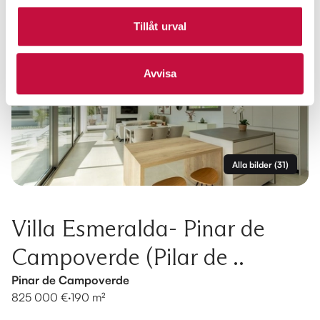
Tillåt urval
Avvisa
Alla bilder
(
31
)
Villa Esmeralda- Pinar de
Campoverde (Pilar de ..
Pinar de Campoverde
825 000 €
·
190 m²