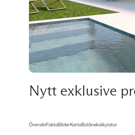
Nytt exklusive pro
Översikt
Fakta
Bilder
Karta
Bolånekalkylator