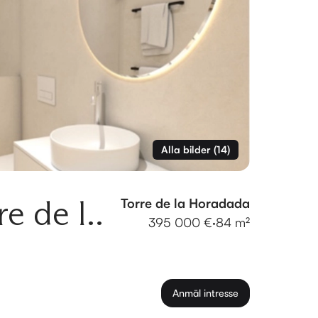
Alla bilder
(
14
)
e de l..
Torre de la Horadada
395 000 €
·
84 m²
Anmäl intresse