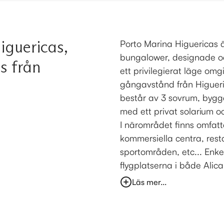
iguericas,
Porto Marina Higuericas 
bungalower, designade oc
s från
ett privilegierat läge omg
gångavstånd från Higuer
består av 3 sovrum, bygg
med ett privat solarium o
I närområdet finns omfatta
kommersiella centra, rest
sportområden, etc... Enkel
flygplatserna i både Alican
Läs mer...