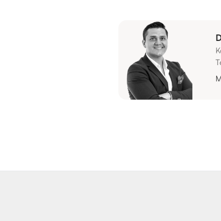
D
K
T
M