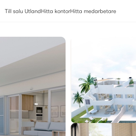
Utlandsboende till salu i Pilar 
Till salu Utland
Hitta kontor
Hitta medarbetare