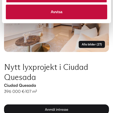
Avvisa
Alla bilder
(
27
)
Nytt lyxprojekt i Ciudad
Quesada
Ciudad Quesada
396 000 €
·
107 m²
Anmäl intresse