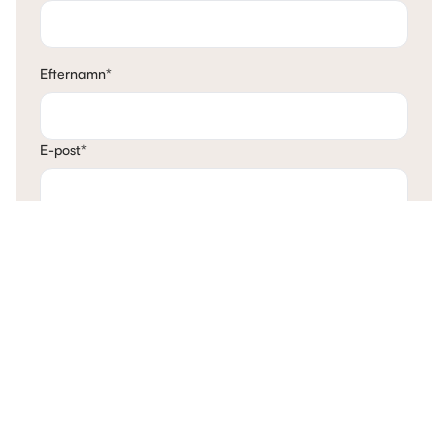
Efternamn
*
E-post
*
Telefon
*
Mina tankar