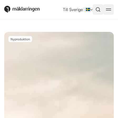
Utlandsboende till salu i Rojales
Till Sverige
Nyproduktion