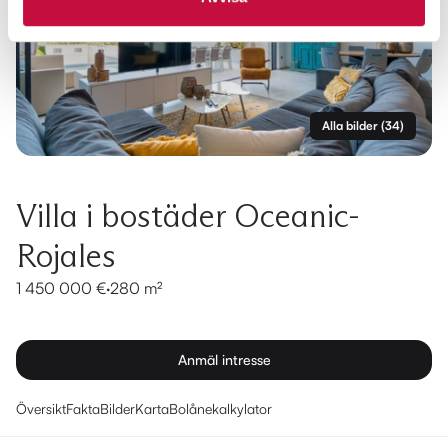
Alla bilder
(
34
)
Villa i bostäder Oceanic-
Rojales
1 450 000 €
·
280 m²
Anmäl intresse
Översikt
Fakta
Bilder
Karta
Bolånekalkylator