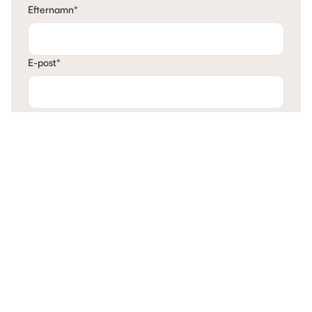
Efternamn
*
E-post
*
Telefon
*
Mina tankar
Kontakta mig