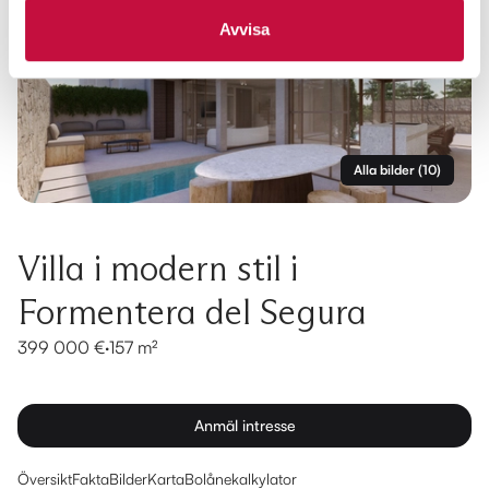
Avvisa
Alla bilder
(
10
)
Villa i modern stil i
Formentera del Segura
399 000 €
·
157 m²
Anmäl intresse
Översikt
Fakta
Bilder
Karta
Bolånekalkylator