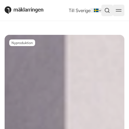
Utlandsboende till salu i Rojales
Till Sverige
Nyproduktion