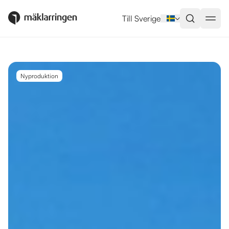
Utlandsboende till salu i Santa 
Till Sverige
Nyproduktion