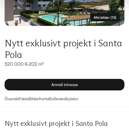
Alla bilder
(
12
)
Nytt exklusivt projekt i Santa
Pola
520 000 €
·
202 m²
Anmäl intresse
Översikt
Fakta
Bilder
Karta
Bolånekalkylator
Nytt exklusivt projekt i Santa Pola