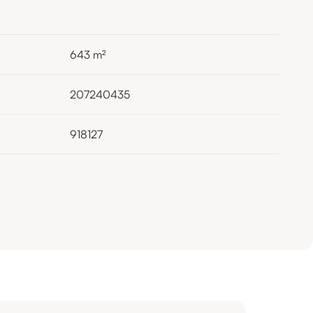
643
m²
207240435
918127