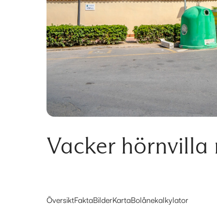
Vacker hörnvilla
Översikt
Fakta
Bilder
Karta
Bolånekalkylator