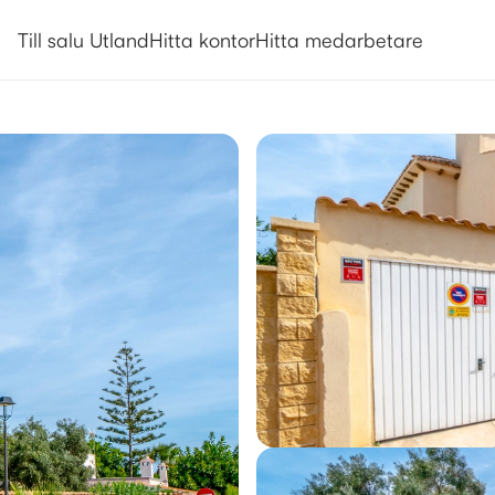
Utlandsboende till salu i Torrevie
Till salu Utland
Hitta kontor
Hitta medarbetare