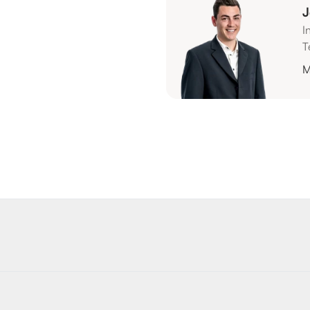
J
I
T
M