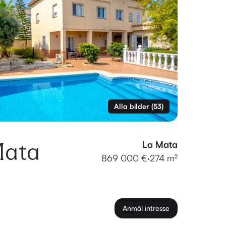
Alla bilder
(
53
)
Mata
La Mata
869 000 €
·
274 m²
Anmäl intresse