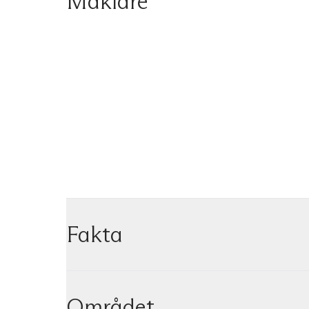
Mäklare
Fakta
Området