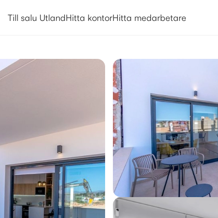
Utlandsboende till salu i Torrevie
Till salu Utland
Hitta kontor
Hitta medarbetare