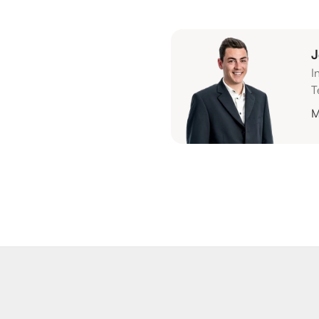
J
I
T
M