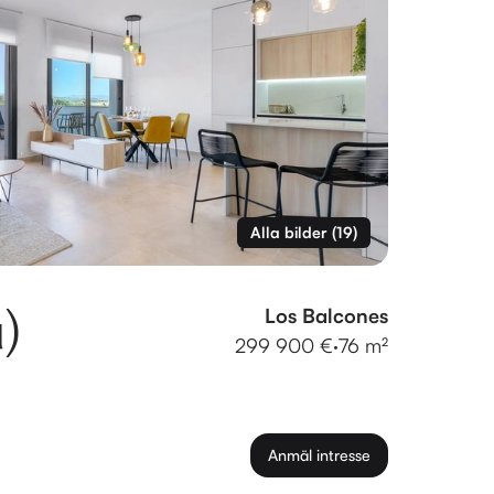
Alla bilder
(
19
)
)
Los Balcones
299 900 €
·
76 m²
Anmäl intresse