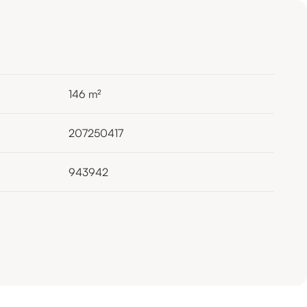
146
m²
207250417
943942