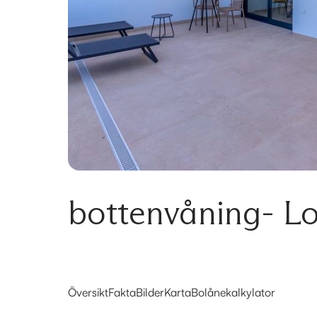
bottenvåning- Lo
Översikt
Fakta
Bilder
Karta
Bolånekalkylator