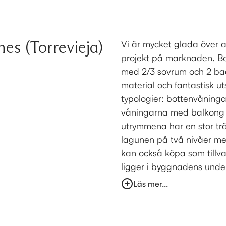
es (Torrevieja)
Vi är mycket glada över 
projekt på marknaden. B
med 2/3 sovrum och 2 ba
material och fantastisk ut
typologier: bottenvåning
våningarna med balkong
utrymmena har en stor trä
lagunen på två nivåer me
kan också köpa som tillval
ligger i byggnadens underj
Läs mer...