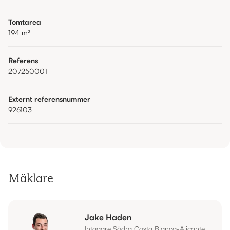
Tomtarea
194
m²
Referens
207250001
Externt referensnummer
926103
Mäklare
Jake Haden
Intagare Södra Costa Blanca-Alicante