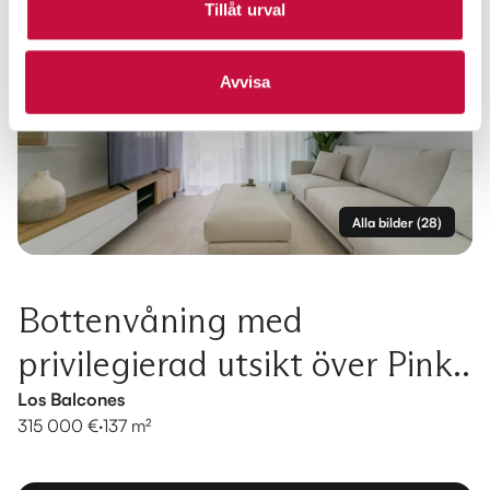
Tillåt urval
Avvisa
Alla bilder
(
28
)
Bottenvåning med
privilegierad utsikt över Pink..
Los Balcones
315 000 €
·
137 m²