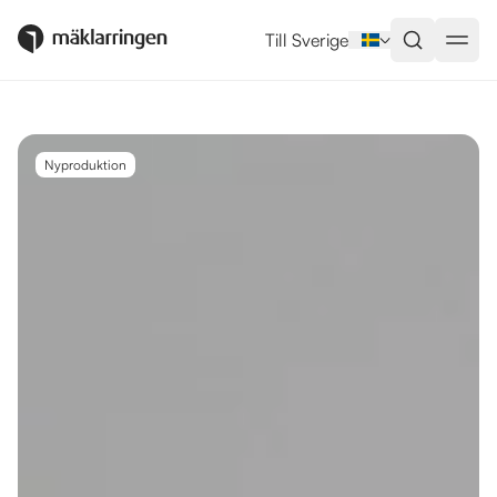
Utlandsboende till salu i Torrevie
Till Sverige
Nyproduktion