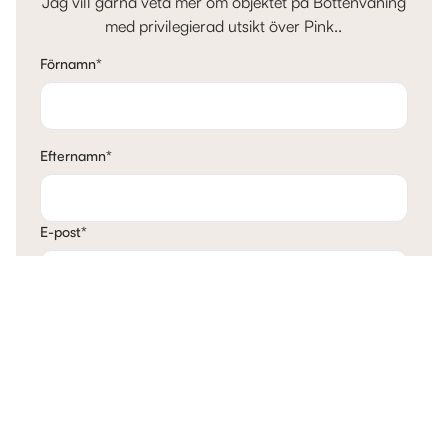
Jag vill gärna veta mer om objektet på Bottenvåning
med privilegierad utsikt över Pink..
Förnamn
*
Efternamn
*
E-post
*
Telefon
*
Mina tankar