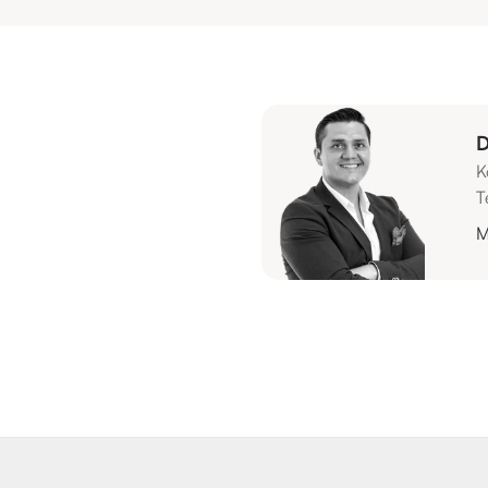
D
K
T
M