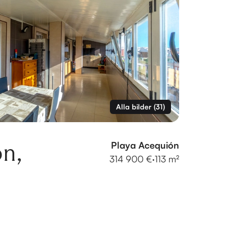
Alla bilder
(
31
)
n,
Playa Acequión
314 900 €
·
113 m²