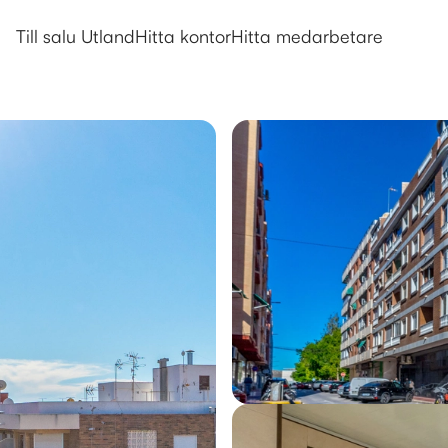
Utlandsboende till salu i Torrevie
Till salu Utland
Hitta kontor
Hitta medarbetare