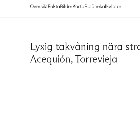
Översikt
Fakta
Bilder
Karta
Bolånekalkylator
Lyxig takvåning nära st
Acequión, Torrevieja