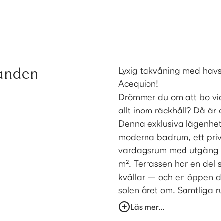
randen
Lyxig takvåning med havs
Acequion!
Drömmer du om att bo vid
allt inom räckhåll? Då är
Denna exklusiva lägenhet
moderna badrum, ett privat
vardagsrum med utgång ti
m². Terrassen har en del 
kvällar – och en öppen de
solen året om. Samtliga rum
Läs mer...