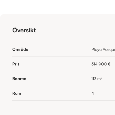
Översikt
Område
Playa Acequ
Pris
314 900 €
Boarea
113
m²
Rum
4