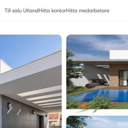
Utlandsboende till salu i Torrevie
Till salu Utland
Hitta kontor
Hitta medarbetare