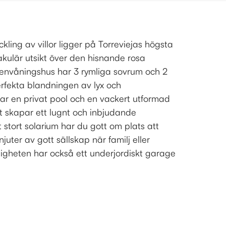
ling av villor ligger på Torreviejas högsta
kulär utsikt över den hisnande rosa
envåningshus har 3 rymliga sovrum och 2
rfekta blandningen av lyx och
a har en privat pool och en vackert utformad
t skapar ett lugnt och inbjudande
tort solarium har du gott om plats att
uter av gott sällskap när familj eller
igheten har också ett underjordiskt garage