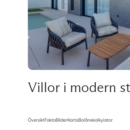
Villor i modern st
Översikt
Fakta
Bilder
Karta
Bolånekalkylator