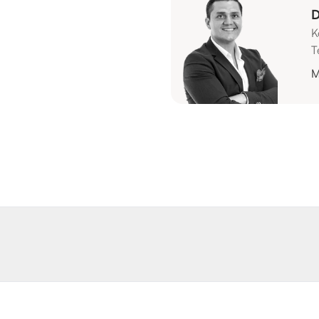
D
K
T
M