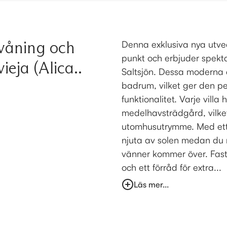
 våning och
Denna exklusiva nya utveck
punkt och erbjuder spekta
ieja (Alica..
Saltsjön. Dessa moderna 
badrum, vilket ger den pe
funktionalitet. Varje vill
medelhavsträdgård, vilke
utomhusutrymme. Med ett s
njuta av solen medan du nj
vänner kommer över. Fast
och ett förråd för extra...
Läs mer...