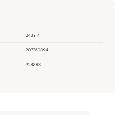
248
m²
207250094
928888