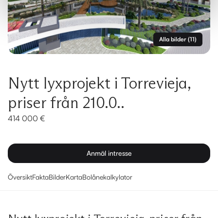
Alla bilder
(
11
)
Nytt lyxprojekt i Torrevieja,
priser från 210.0..
414 000 €
Anmäl intresse
Översikt
Fakta
Bilder
Karta
Bolånekalkylator