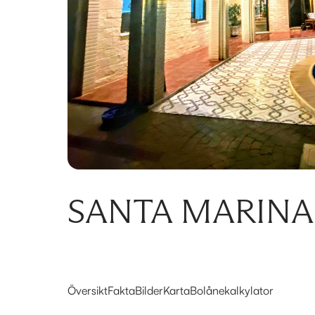
SANTA MARINA
Översikt
Fakta
Bilder
Karta
Bolånekalkylator