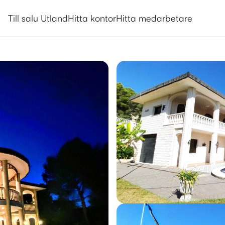
Utlandsboende till salu i Valen
Till salu Utland
Hitta kontor
Hitta medarbetare