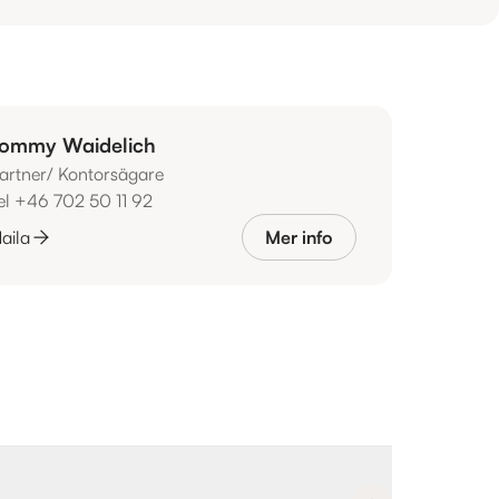
ommy Waidelich
artner/ Kontorsägare
el +46 702 50 11 92
aila
Mer info