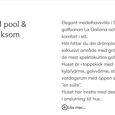
d pool &
Elegant medelhavsvilla i 
golfbanan La Galiana och 
liksom
komfort i ett.
Här hittar du din drömplat
exklusivt område med gröns
de mest spektakulära gol
Huset är i toppskick med
kyla/värme, golvvärme, et
vardagsrum med öppen spi
”en suite”.
Huset har inretts med des
I anslutning till hus...
Läs mer...