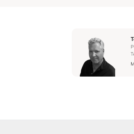
T
P
T
M