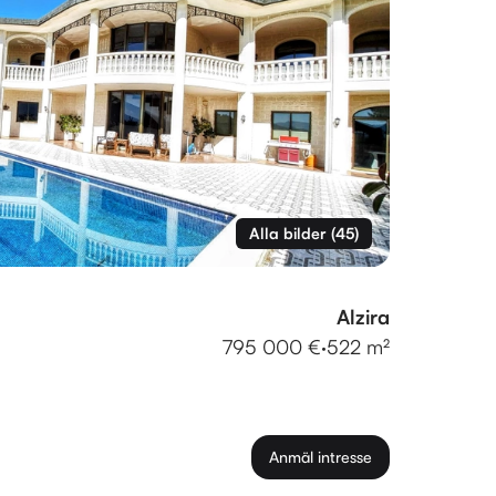
Alla bilder
(
45
)
Alzira
795 000 €
·
522 m²
Anmäl intresse