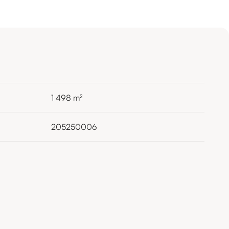
1 498
m²
205250006