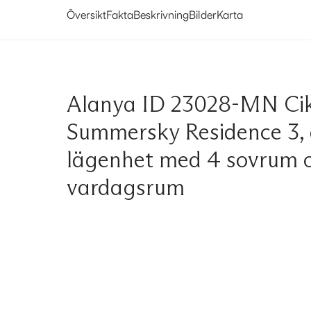
Översikt
Fakta
Beskrivning
Bilder
Karta
Alanya ID 23028-MN Cikc
Summersky Residence 3, 
lägenhet med 4 sovrum 
vardagsrum