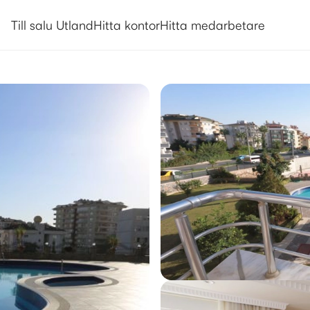
Utlandsboende till salu i Alanya
Till salu Utland
Hitta kontor
Hitta medarbetare