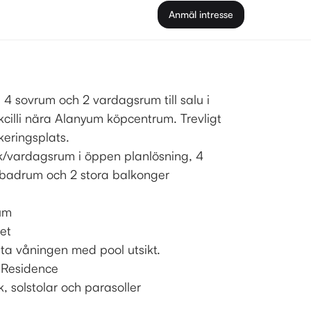
Anmäl intresse
4 sovrum och 2 vardagsrum till salu i
cilli nära Alanyum köpcentrum. Trevligt
keringsplats.
/vardagsrum i öppen planlösning, 4
 badrum och 2 stora balkonger
rum
set
ta våningen med pool utsikt.
Residence
 solstolar och parasoller