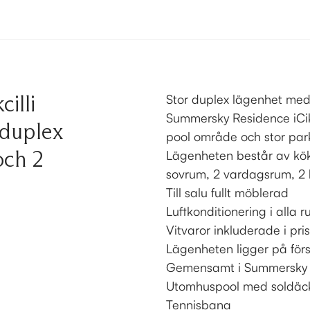
illi
Stor duplex lägenhet med 
Summersky Residence iCik
duplex
pool område och stor par
och 2
Lägenheten består av kök
sovrum, 2 vardagsrum, 2
Till salu fullt möblerad
Luftkonditionering i alla 
Vitvaror inkluderade i pri
Lägenheten ligger på förs
Gemensamt i Summersky 
Utomhuspool med soldäck,
Tennisbana