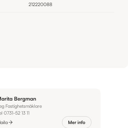
212220088
arita Bergman
eg Fastighetsmäklare
el 0731-52 13 11
aila
Mer info