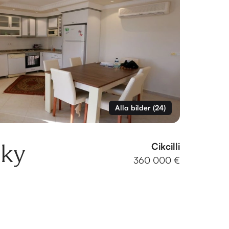
Alla bilder
(
24
)
sky
Cikcilli
360 000 €