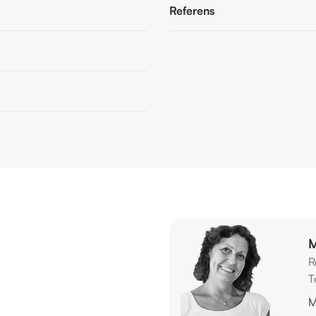
Referens
M
R
T
M