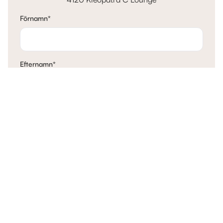
Förnamn
*
Efternamn
*
E-post
*
Telefon
*
Mina tankar