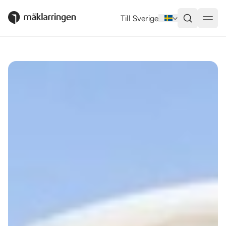
Utlandsboende till salu i Alanya
Till Sverige