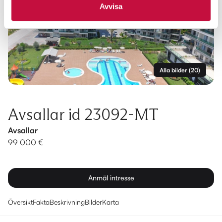
Avvisa
Alla bilder
(
20
)
Avsallar id 23092-MT
Avsallar
99 000 €
Anmäl intresse
Översikt
Fakta
Beskrivning
Bilder
Karta