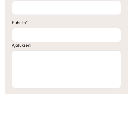
Puhelin
*
Ajatukseni
Ota yhteyttä
*Pakollinen kenttä. Käsittelemme henkilötietojasi voimassa olevan
lainsäädännön mukaisesti.
Lue lisää täältä
.
Lomake on suojattu
väärinkäytöltä reCAPTCHA:lla. Googlen
tietosuojakäytäntö
ja
palveluehdot
ovat voimassa.