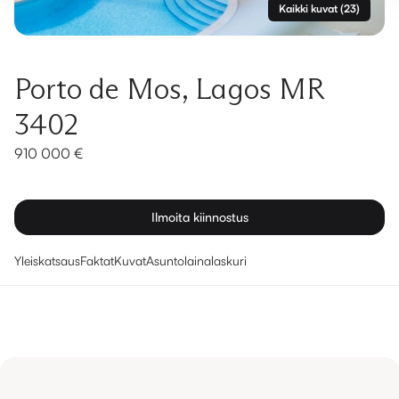
Kaikki kuvat
(
23
)
Porto de Mos, Lagos MR
3402
910 000 €
Ilmoita kiinnostus
Yleiskatsaus
Faktat
Kuvat
Asuntolainalaskuri