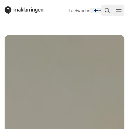
Utlandsboende till salu i Lagos
To Sweden