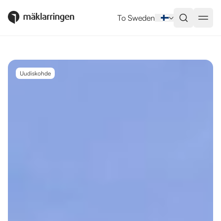
Utlandsboende till salu i
To Sweden
Uudiskohde