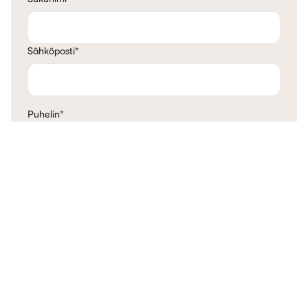
Sähköposti
*
Puhelin
*
Ajatukseni
Ota yhteyttä