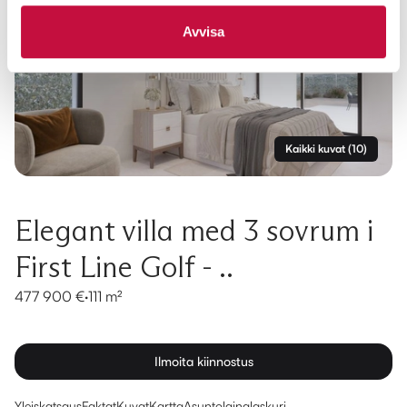
Avvisa
Kaikki kuvat
(
10
)
Elegant villa med 3 sovrum i
First Line Golf - ..
477 900 €
·
111 m²
Ilmoita kiinnostus
Yleiskatsaus
Faktat
Kuvat
Kartta
Asuntolainalaskuri