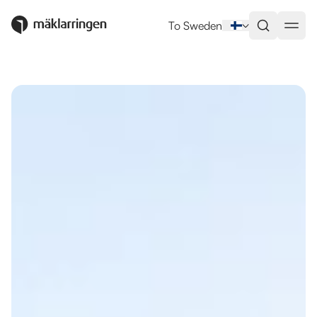
Utlandsboende till salu i Pilar 
To Sweden