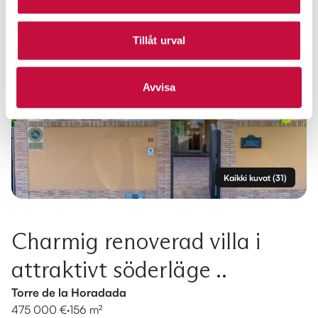
Tillåt urval
Avvisa
Kaikki kuvat
(
31
)
Charmig renoverad villa i
attraktivt söderläge ..
Torre de la Horadada
475 000 €
·
156 m²