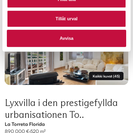
Tillåt urval
Avvisa
Kaikki kuvat
(
45
)
Lyxvilla i den prestigefyllda
urbanisationen To..
La Torreta Florida
890 000 €
·
520 m²