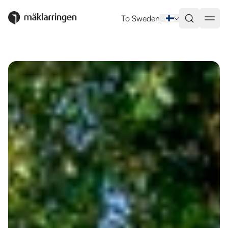
Utlandsboende till salu i Torrevie
To Sweden