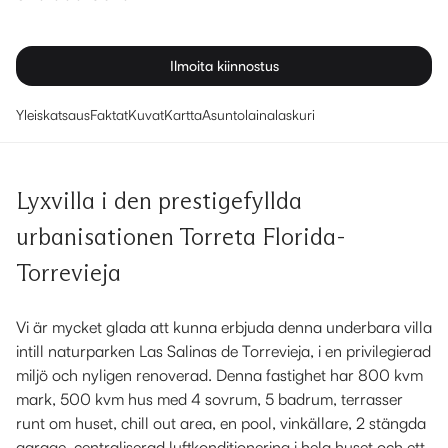
Ilmoita kiinnostus
Yleiskatsaus
Faktat
Kuvat
Kartta
Asuntolainalaskuri
Lyxvilla i den prestigefyllda
urbanisationen Torreta Florida-
Torrevieja
Vi är mycket glada att kunna erbjuda denna underbara villa
intill naturparken Las Salinas de Torrevieja, i en privilegierad
miljö och nyligen renoverad. Denna fastighet har 800 kvm
mark, 500 kvm hus med 4 sovrum, 5 badrum, terrasser
runt om huset, chill out area, en pool, vinkällare, 2 stängda
garage, centraliserad luftkonditionering i hela huset och ett