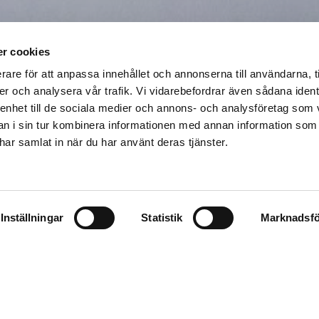
r cookies
rare för att anpassa innehållet och annonserna till användarna, t
er och analysera vår trafik. Vi vidarebefordrar även sådana ident
 enhet till de sociala medier och annons- och analysföretag som 
ik för bostadsköp i Sp
 i sin tur kombinera informationen med annan information som
e har samlat in när du har använt deras tjänster.
skar som drömmer om att bosätta sig på varmare bred
Spanien, dit i runda tal 100 000 svenskar valt att flytta
Inställningar
Statistik
Marknadsfö
rligare 4 000 nya svenskar skaffa bostad i Spanien.
r till den spanska solkusten är inget nytt fenomen. Reda
a själar från Sverige att för gott, eller på halvtid, styr
dan dess har varit både accepterat och uppskattat av l