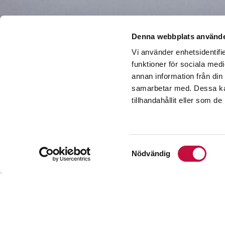
Denna webbplats använde
Vi använder enhetsidentifie
funktioner för sociala medi
annan information från din
Statist
samarbetar med. Dessa kan
tillhandahållit eller som d
Det är många sven
Samtyckesval
Nödvändig
favoritländerna är 
går förväntas ytte
Att svenskar flytta
började några frusn
Spanien. Vilket se