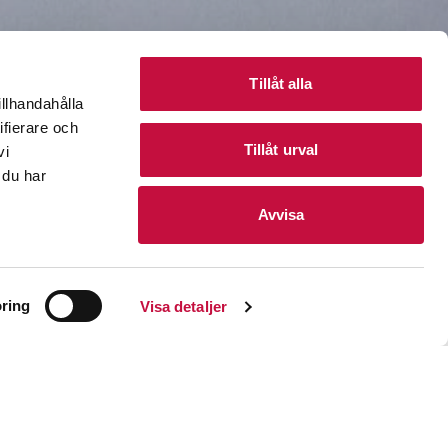
Tillåt alla
illhandahålla
ifierare och
Tillåt urval
vi
anien
 du har
Avvisa
dgrader. Ett av
. För varje år som
ring
Visa detaljer
n på femtiotalet
a kosan mot
okalbefolkningen.